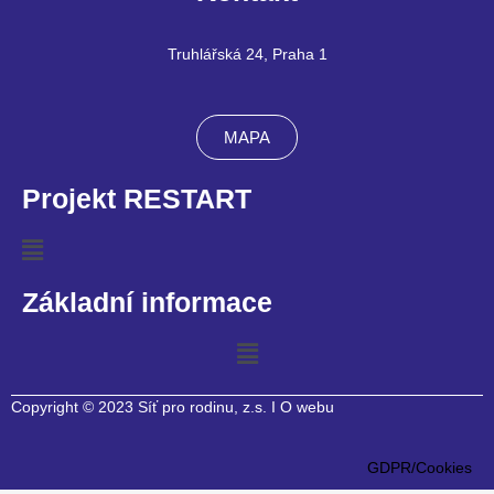
b
l
e
o
o
-
Truhlářská 24, Praha 1
o
p
v
k
e
o
l
MAPA
u
m
Projekt RESTART
e
Main
Menu
Základní informace
Main
Menu
Copyright © 2023 Síť pro rodinu, z.s. I O webu
GDPR/Cookies